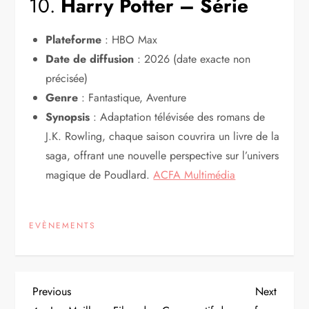
10.
Harry Potter – Série
Plateforme
: HBO Max
Date de diffusion
: 2026 (date exacte non
précisée)
Genre
: Fantastique, Aventure
Synopsis
: Adaptation télévisée des romans de
J.K. Rowling, chaque saison couvrira un livre de la
saga, offrant une nouvelle perspective sur l’univers
magique de Poudlard.
ACFA Multimédia
EVÈNEMENTS
N
Previous
Next
Previous
Next