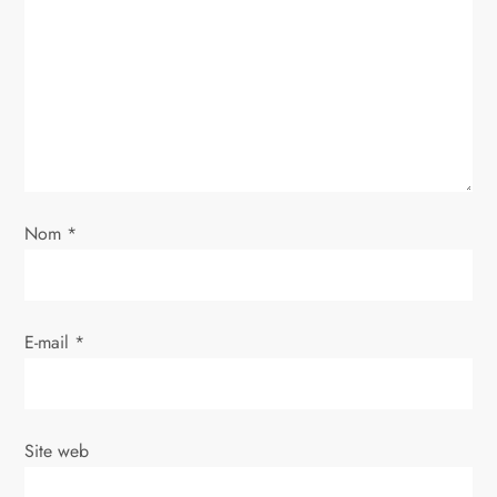
d
e
l
’
a
Nom
*
r
t
E-mail
*
i
c
Site web
l