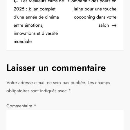
Post
Post
Les Meilleurs Films de
Comparatif des poufs en
a
2025 : bilan complet
laine pour une touche
d’une année de cinéma
cocooning dans votre
v
entre émotions,
salon
i
innovations et diversité
mondiale
g
a
Laisser un commentaire
t
Votre adresse e-mail ne sera pas publiée.
Les champs
i
obligatoires sont indiqués avec
*
o
Commentaire
*
n