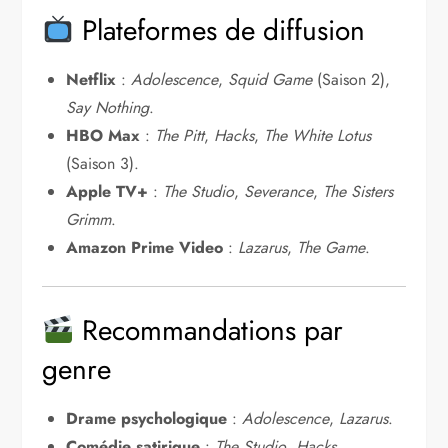
Plateformes de diffusion
Netflix
:
Adolescence
,
Squid Game
(Saison 2),
Say Nothing
.
HBO Max
:
The Pitt
,
Hacks
,
The White Lotus
(Saison 3).
Apple TV+
:
The Studio
,
Severance
,
The Sisters
Grimm
.
Amazon Prime Video
:
Lazarus
,
The Game
.
Recommandations par
genre
Drame psychologique
:
Adolescence
,
Lazarus
.
Comédie satirique
:
The Studio
,
Hacks
.