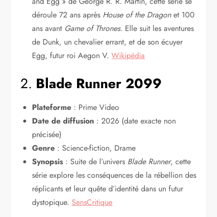
and Egg » de George R. R. Martin, cette série se
déroule 72 ans après
House of the Dragon
et 100
ans avant
Game of Thrones
. Elle suit les aventures
de Dunk, un chevalier errant, et de son écuyer
Egg, futur roi Aegon V.
Wikipédia
2.
Blade Runner 2099
Plateforme
: Prime Video
Date de diffusion
: 2026 (date exacte non
précisée)
Genre
: Science-fiction, Drame
Synopsis
: Suite de l’univers
Blade Runner
, cette
série explore les conséquences de la rébellion des
réplicants et leur quête d’identité dans un futur
dystopique.
SensCritique